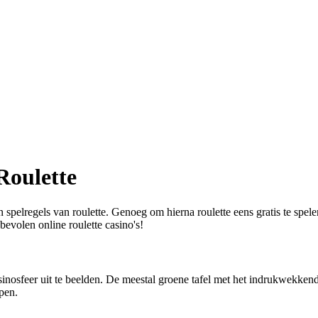
 Roulette
 spelregels van roulette. Genoeg om hierna roulette eens gratis te spel
bevolen online roulette casino's!
inosfeer uit te beelden. De meestal groene tafel met het indrukwekkende
pen.