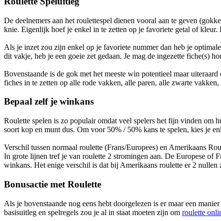
Roulette Speluitleg
De deelnemers aan het roulettespel dienen vooral aan te geven (gokken
knie. Eigenlijk hoef je enkel in te zetten op je favoriete getal of kleu
Als je inzet zou zijn enkel op je favoriete nummer dan heb je optimal
dit vakje, heb je een goeie zet gedaan. Je mag de ingezette fiche(s) h
Bovenstaande is de gok met het meeste win potentieel maar uiteraard 
fiches in te zetten op alle rode vakken, alle paren, alle zwarte vakke
Bepaal zelf je winkans
Roulette spelen is zo populair omdat veel spelers het fijn vinden om h
soort kop en munt dus. Om voor 50% / 50% kans te spelen, kies je enkel
Verschil tussen normaal roulette (Frans/Europees) en Amerikaans Rou
In grote lijnen tref je van roulette 2 stromingen aan. De Europese of
winkans. Het enige verschil is dat bij Amerikaans roulette er 2 nullen
Bonusactie met Roulette
Als je bovenstaande nog eens hebt doorgelezen is er maar een manier om
basisuitleg en spelregels zou je al in staat moeten zijn om
roulette onli