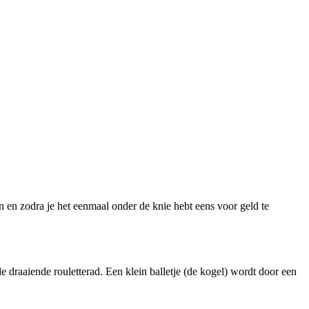
en en zodra je het eenmaal onder de knie hebt eens voor geld te
 draaiende rouletterad. Een klein balletje (de kogel) wordt door een