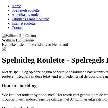
Home
Spelregels roulette
Amerikaans roulette
Europees Frans Roulette
Internet roulette
Contact
William Hill Casino
Het bekendste online casino van Nederland
Speluitleg Roulette - Spelregels
Met de speluitleg op deze pagina beheers je absoluut de basiskennis en
proberen. Rechts van deze tekst vind je in ieder geval de door ons aan
Roulette inleiding
Wie kent het roulette symbool niet? Het wordt veel gebruikt om de cas
croupier in een andersdraaiende cilinder met 37 nummervakjes gewor